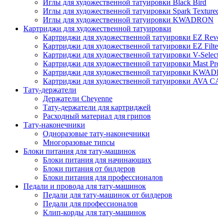
Иглы для художественной татуировки Black Bird
Иглы для художественной татуировки Spark Texture
Иглы для художественной татуировки KWADRON
Картриджи для художественной татуировки
Картриджи для художественной татуировки EZ Revo
Картриджи для художественной татуировки EZ Filte
Картриджи для художественной татуировки V-Selec
Картриджи для художественной татуировки Mast Pr
Картриджи для художественной татуировки KWA
Картриджи для художественной татуировки AV
Тату-держатели
Держатели Cheyenne
Тату-держатели для картриджей
Расходный материал для грипов
Тату-наконечники
Одноразовые тату-наконечники
Многоразовые типсы
Блоки питания для тату-машинок
Блоки питания для начинающих
Блоки питания от билдеров
Блоки питания для профессионалов
Педали и провода для тату-машинок
Педали для тату-машинок от билдеров
Педали для профессионалов
Клип-корды для тату-машинок