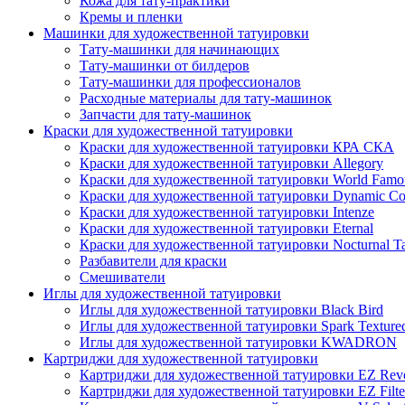
Кожа для тату-практики
Кремы и пленки
Машинки для художественной татуировки
Тату-машинки для начинающих
Тату-машинки от билдеров
Тату-машинки для профессионалов
Расходные материалы для тату-машинок
Запчасти для тату-машинок
Краски для художественной татуировки
Краски для художественной татуировки КРА СКА
Краски для художественной татуировки Allegory
Краски для художественной татуировки World Famou
Краски для художественной татуировки Dynamic Co
Краски для художественной татуировки Intenze
Краски для художественной татуировки Eternal
Краски для художественной татуировки Nocturnal Ta
Разбавители для краски
Смешиватели
Иглы для художественной татуировки
Иглы для художественной татуировки Black Bird
Иглы для художественной татуировки Spark Texture
Иглы для художественной татуировки KWADRON
Картриджи для художественной татуировки
Картриджи для художественной татуировки EZ Revo
Картриджи для художественной татуировки EZ Filte