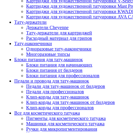
Картриджи для художественной татуировки V-Selec
Картриджи для художественной татуировки Mast Pr
Картриджи для художественной татуировки KWA
Картриджи для художественной татуировки AV
Тату-держатели
Держатели Cheyenne
Тату-держатели для картриджей
Расходный материал для грипов
Тату-наконечники
Одноразовые тату-наконечники
Многоразовые типсы
Блоки питания для тату-машинок
Блоки питания для начинающих
Блоки питания от билдеров
Блоки питания для профессионалов
Педали и провода для тату-машинок
Педали для тату-машинок от билдеров
Педали для профессионалов
Клип-корды для тату-машинок
Клип-корды для тату-машинок от билдеров
Клип-корды для профессионалов
Все для косметического татуажа
Пигменты для косметического татуажа
Машинки для косметического татуажа
Ручки для микропигментирования