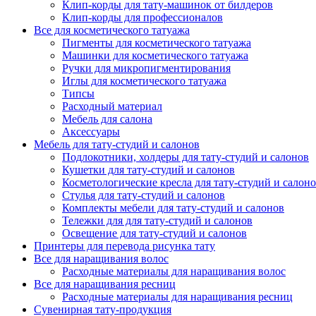
Клип-корды для тату-машинок от билдеров
Клип-корды для профессионалов
Все для косметического татуажа
Пигменты для косметического татуажа
Машинки для косметического татуажа
Ручки для микропигментирования
Иглы для косметического татуажа
Типсы
Расходный материал
Мебель для салона
Аксессуары
Мебель для тату-студий и салонов
Подлокотники, холдеры для тату-студий и салонов
Кушетки для тату-студий и салонов
Косметологические кресла для тату-студий и салон
Стулья для тату-студий и салонов
Комплекты мебели для тату-студий и салонов
Тележки для для тату-студий и салонов
Освещение для тату-студий и салонов
Принтеры для перевода рисунка тату
Все для наращивания волос
Расходные материалы для наращивания волос
Все для наращивания ресниц
Расходные материалы для наращивания ресниц
Сувенирная тату-продукция