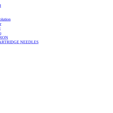
d
lution
r
t
o
DRON
A CARTRIDGE NEEDLES