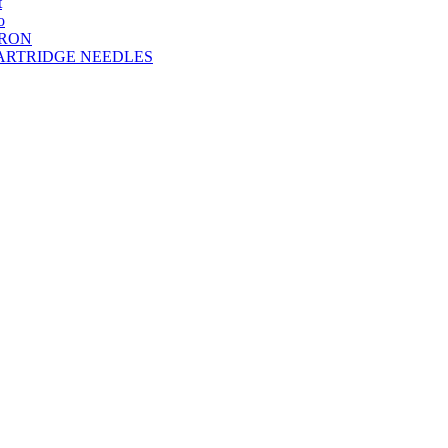
t
o
DRON
A CARTRIDGE NEEDLES