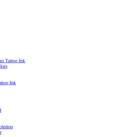
s Tattoo Ink
lors
ttoo Ink
d
lution
r