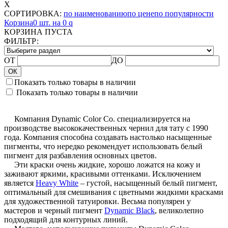
X
СОРТИРОВКА:
по наименованию
по цене
по популярности
Корзина
0 шт. на 0
q
КОРЗИНА ПУСТА
ФИЛЬТР:
ОТ
ДО
ОК
Показать только товары в наличии
Показать только товары в наличии
Компания
Dynamic Color Co. специализируется на
производстве высококачественных чернил для тату с 1990
года. Компания способна создавать настолько насыщенные
пигменты, что нередко рекомендует использовать белый
пигмент для разбавления основных цветов.
Эти
краски очень жидкие, хорошо ложатся на кожу и
заживают яркими, красивыми оттенками. Исключением
является
Heavy White
– густой, насыщенный белый пигмент,
оптимальный для смешивания с цветными жидкими красками
для художественной татуировки. Весьма популярен у
мастеров и черный пигмент
Dynamic Black
, великолепно
подходящий для контурных линий.