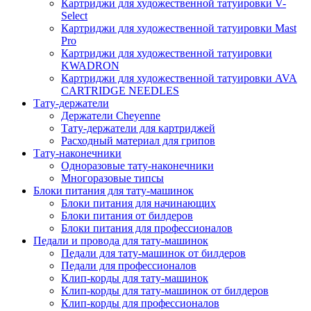
Картриджи для художественной татуировки V-
Select
Картриджи для художественной татуировки Mast
Pro
Картриджи для художественной татуировки
KWADRON
Картриджи для художественной татуировки AVA
CARTRIDGE NEEDLES
Тату-держатели
Держатели Cheyenne
Тату-держатели для картриджей
Расходный материал для грипов
Тату-наконечники
Одноразовые тату-наконечники
Многоразовые типсы
Блоки питания для тату-машинок
Блоки питания для начинающих
Блоки питания от билдеров
Блоки питания для профессионалов
Педали и провода для тату-машинок
Педали для тату-машинок от билдеров
Педали для профессионалов
Клип-корды для тату-машинок
Клип-корды для тату-машинок от билдеров
Клип-корды для профессионалов