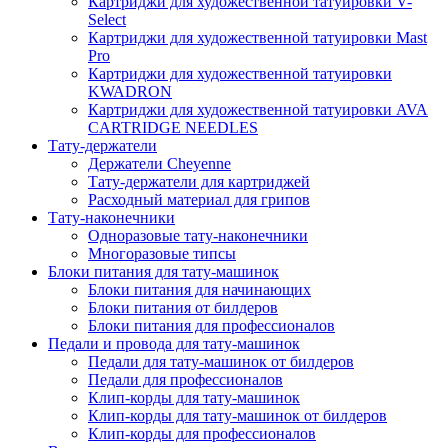
Картриджи для художественной татуировки V-
Select
Картриджи для художественной татуировки Mast
Pro
Картриджи для художественной татуировки
KWADRON
Картриджи для художественной татуировки AVA
CARTRIDGE NEEDLES
Тату-держатели
Держатели Cheyenne
Тату-держатели для картриджей
Расходный материал для грипов
Тату-наконечники
Одноразовые тату-наконечники
Многоразовые типсы
Блоки питания для тату-машинок
Блоки питания для начинающих
Блоки питания от билдеров
Блоки питания для профессионалов
Педали и провода для тату-машинок
Педали для тату-машинок от билдеров
Педали для профессионалов
Клип-корды для тату-машинок
Клип-корды для тату-машинок от билдеров
Клип-корды для профессионалов