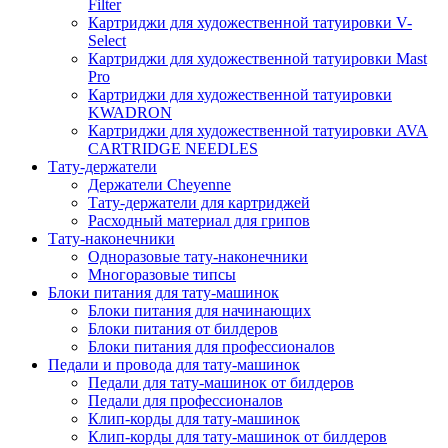
Filter
Картриджи для художественной татуировки V-
Select
Картриджи для художественной татуировки Mast
Pro
Картриджи для художественной татуировки
KWADRON
Картриджи для художественной татуировки AVA
CARTRIDGE NEEDLES
Тату-держатели
Держатели Cheyenne
Тату-держатели для картриджей
Расходный материал для грипов
Тату-наконечники
Одноразовые тату-наконечники
Многоразовые типсы
Блоки питания для тату-машинок
Блоки питания для начинающих
Блоки питания от билдеров
Блоки питания для профессионалов
Педали и провода для тату-машинок
Педали для тату-машинок от билдеров
Педали для профессионалов
Клип-корды для тату-машинок
Клип-корды для тату-машинок от билдеров