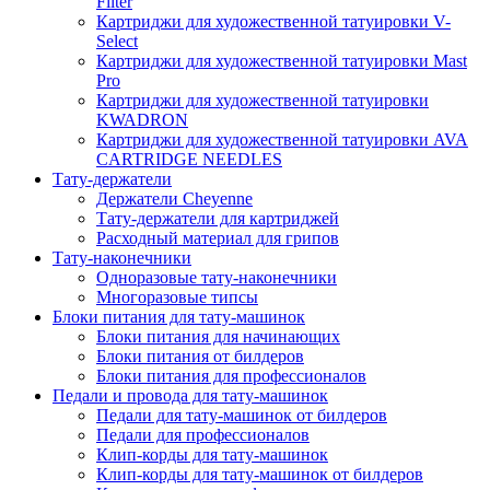
Filter
Картриджи для художественной татуировки V-
Select
Картриджи для художественной татуировки Mast
Pro
Картриджи для художественной татуировки
KWADRON
Картриджи для художественной татуировки AVA
CARTRIDGE NEEDLES
Тату-держатели
Держатели Cheyenne
Тату-держатели для картриджей
Расходный материал для грипов
Тату-наконечники
Одноразовые тату-наконечники
Многоразовые типсы
Блоки питания для тату-машинок
Блоки питания для начинающих
Блоки питания от билдеров
Блоки питания для профессионалов
Педали и провода для тату-машинок
Педали для тату-машинок от билдеров
Педали для профессионалов
Клип-корды для тату-машинок
Клип-корды для тату-машинок от билдеров