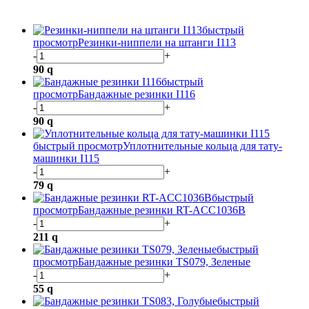
быстрый
просмотр
Резинки-ниппели на штанги I113
-
+
90
q
быстрый
просмотр
Бандажные резинки I116
-
+
90
q
быстрый просмотр
Уплотнительные кольца для тату-
машинки I115
-
+
79
q
быстрый
просмотр
Бандажные резинки RT-ACC1036B
-
+
211
q
быстрый
просмотр
Бандажные резинки TS079, Зеленые
-
+
55
q
быстрый