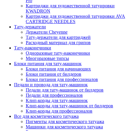
Pro
Картриджи для художественной татуировки
KWADRON
Картриджи для художественной татуировки AVA
CARTRIDGE NEEDLES
Тату-держатели
Держатели Cheyenne
Тату-держатели для картриджей
Расходный материал для грипов
Тату-наконечники
Одноразовые тату-наконечники
Многоразовые типсы
Блоки питания для тату-машинок
Блоки питания для начинающих
Блоки питания от билдеров
Блоки питания для профессионалов
Педали и провода для тату-машинок
Педали для тату-машинок от билдеров
Педали для профессионалов
Клип-корды для тату-машинок
Клип-корды для тату-машинок от билдеров
Клип-корды для профессионалов
Все для косметического татуажа
Пигменты для косметического татуажа
Машинки для косметического татуажа