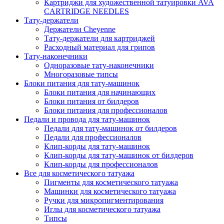
Картриджи для художественной татуировки AVA
CARTRIDGE NEEDLES
Тату-держатели
Держатели Cheyenne
Тату-держатели для картриджей
Расходный материал для грипов
Тату-наконечники
Одноразовые тату-наконечники
Многоразовые типсы
Блоки питания для тату-машинок
Блоки питания для начинающих
Блоки питания от билдеров
Блоки питания для профессионалов
Педали и провода для тату-машинок
Педали для тату-машинок от билдеров
Педали для профессионалов
Клип-корды для тату-машинок
Клип-корды для тату-машинок от билдеров
Клип-корды для профессионалов
Все для косметического татуажа
Пигменты для косметического татуажа
Машинки для косметического татуажа
Ручки для микропигментирования
Иглы для косметического татуажа
Типсы