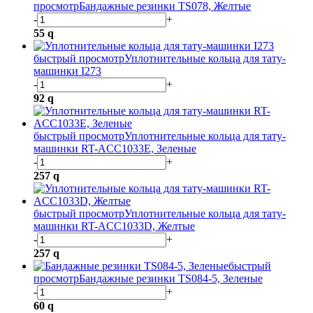
просмотр
Бандажные резинки TS078, Желтые
-
+
55
q
быстрый просмотр
Уплотнительные кольца для тату-
машинки I273
-
+
92
q
быстрый просмотр
Уплотнительные кольца для тату-
машинки RT-ACC1033E, Зеленые
-
+
257
q
быстрый просмотр
Уплотнительные кольца для тату-
машинки RT-ACC1033D, Желтые
-
+
257
q
быстрый
просмотр
Бандажные резинки TS084-5, Зеленые
-
+
60
q