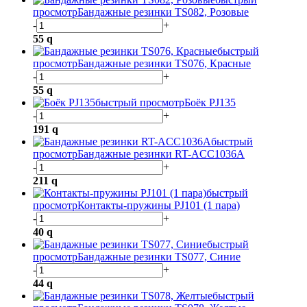
просмотр
Бандажные резинки TS082, Розовые
-
+
55
q
быстрый
просмотр
Бандажные резинки TS076, Красные
-
+
55
q
быстрый просмотр
Боёк PJ135
-
+
191
q
быстрый
просмотр
Бандажные резинки RT-ACC1036A
-
+
211
q
быстрый
просмотр
Контакты-пружины PJ101 (1 пара)
-
+
40
q
быстрый
просмотр
Бандажные резинки TS077, Синие
-
+
44
q
быстрый