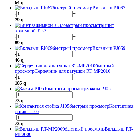
64
q
быстрый просмотр
Вкладыш PJ067
-
+
79
q
быстрый просмотр
Винт
зажимной J137
-
+
89
q
быстрый просмотр
Вкладыш PJ069
-
+
46
q
быстрый
просмотр
Сердечник для катушки RT-MP2010
-
+
185
q
быстрый просмотр
Зажим PJ051
-
+
73
q
быстрый просмотр
Контактная
стойка J105
-
+
73
q
быстрый просмотр
Вкладыш RT-
MP2009