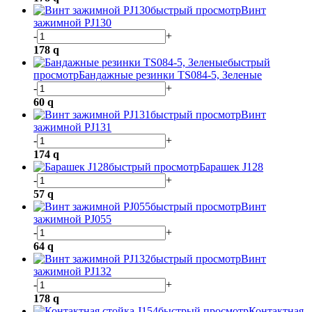
быстрый просмотр
Винт
зажимной PJ130
-
+
178
q
быстрый
просмотр
Бандажные резинки TS084-5, Зеленые
-
+
60
q
быстрый просмотр
Винт
зажимной PJ131
-
+
174
q
быстрый просмотр
Барашек J128
-
+
57
q
быстрый просмотр
Винт
зажимной PJ055
-
+
64
q
быстрый просмотр
Винт
зажимной PJ132
-
+
178
q
быстрый просмотр
Контактная