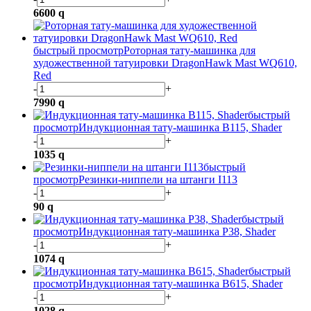
6600
q
быстрый просмотр
Роторная тату-машинка для
художественной татуировки DragonHawk Mast WQ610,
Red
-
+
7990
q
быстрый
просмотр
Индукционная тату-машинка B115, Shader
-
+
1035
q
быстрый
просмотр
Резинки-ниппели на штанги I113
-
+
90
q
быстрый
просмотр
Индукционная тату-машинка P38, Shader
-
+
1074
q
быстрый
просмотр
Индукционная тату-машинка B615, Shader
-
+
1028
q