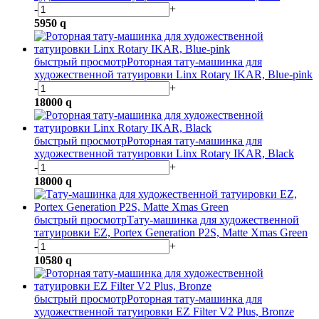
-
+
5950
q
быстрый просмотр
Роторная тату-машинка для
художественной татуировки Linx Rotary IKAR, Blue-pink
-
+
18000
q
быстрый просмотр
Роторная тату-машинка для
художественной татуировки Linx Rotary IKAR, Black
-
+
18000
q
быстрый просмотр
Тату-машинка для художественной
татуировки EZ, Portex Generation P2S, Matte Xmas Green
-
+
10580
q
быстрый просмотр
Роторная тату-машинка для
художественной татуировки EZ Filter V2 Plus, Bronze