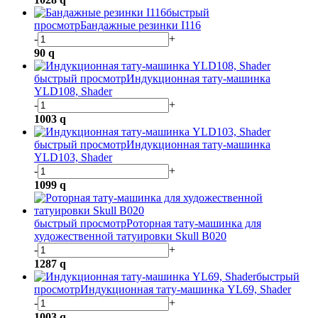
быстрый
просмотр
Бандажные резинки I116
-
+
90
q
быстрый просмотр
Индукционная тату-машинка
YLD108, Shader
-
+
1003
q
быстрый просмотр
Индукционная тату-машинка
YLD103, Shader
-
+
1099
q
быстрый просмотр
Роторная тату-машинка для
художественной татуировки Skull B020
-
+
1287
q
быстрый
просмотр
Индукционная тату-машинка YL69, Shader
-
+
1003
q