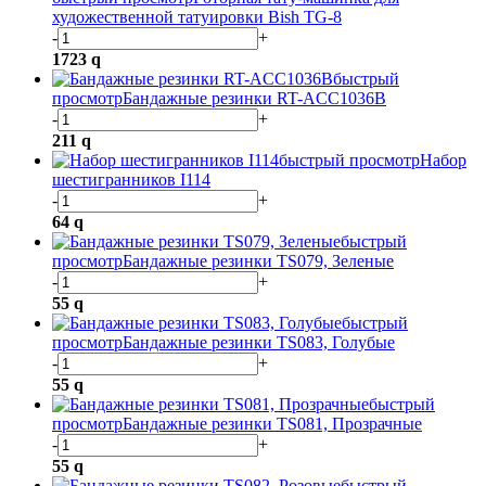
художественной татуировки Bish TG-8
-
+
1723
q
быстрый
просмотр
Бандажные резинки RT-ACC1036B
-
+
211
q
быстрый просмотр
Набор
шестигранников I114
-
+
64
q
быстрый
просмотр
Бандажные резинки TS079, Зеленые
-
+
55
q
быстрый
просмотр
Бандажные резинки TS083, Голубые
-
+
55
q
быстрый
просмотр
Бандажные резинки TS081, Прозрачные
-
+
55
q
быстрый