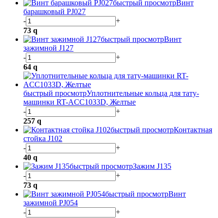
быстрый просмотр
Винт
барашковый PJ027
-
+
73
q
быстрый просмотр
Винт
зажимной J127
-
+
64
q
быстрый просмотр
Уплотнительные кольца для тату-
машинки RT-ACC1033D, Желтые
-
+
257
q
быстрый просмотр
Контактная
стойка J102
-
+
40
q
быстрый просмотр
Зажим J135
-
+
73
q
быстрый просмотр
Винт
зажимной PJ054
-
+