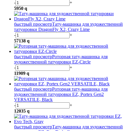
-
+
5950
q
быстрый просмотр
Тату-машинка для художественной
татуировки DragonFly X2, Crazy Lime
-
+
57138
q
быстрый просмотр
Роторная тату-машинка для
художественной татуировки EZ-Circle
-
+
11909
q
быстрый просмотр
Роторная тату-машинка для
художественной татуировки EZ, Portex Gen2
VERSATILE, Black
-
+
12035
q
быстрый просмотр
Тату-машинка для художественной