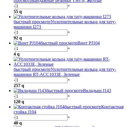
просмотр
Бандажные резинки TS078, Желтые
-
+
55
q
быстрый просмотр
Уплотнительные кольца для тату-
машинки I273
-
+
92
q
быстрый просмотр
Винт PJ104
-
+
4
q
быстрый просмотр
Уплотнительные кольца для тату-
машинки RT-ACC1033E, Зеленые
-
+
257
q
быстрый просмотр
Вкладыш J143
-
+
120
q
быстрый просмотр
Контактная
стойка J104
-
+
40
q