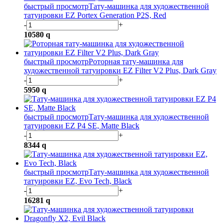
быстрый просмотр
Тату-машинка для художественной
татуировки EZ Portex Generation P2S, Red
-
+
10580
q
быстрый просмотр
Роторная тату-машинка для
художественной татуировки EZ Filter V2 Plus, Dark Gray
-
+
5950
q
быстрый просмотр
Тату-машинка для художественной
татуировки EZ P4 SE, Matte Black
-
+
8344
q
быстрый просмотр
Тату-машинка для художественной
татуировки EZ, Evo Tech, Black
-
+
16281
q