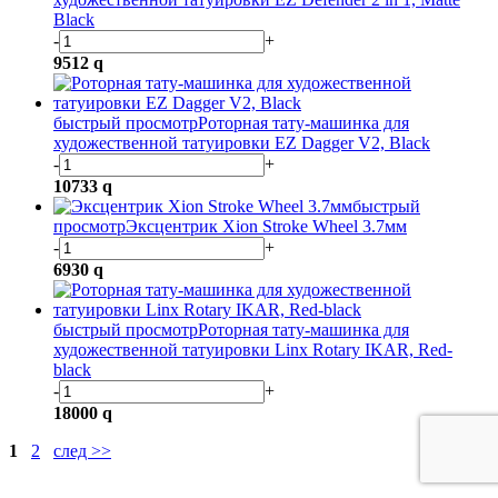
Black
-
+
9512
q
быстрый просмотр
Роторная тату-машинка для
художественной татуировки EZ Dagger V2, Black
-
+
10733
q
быстрый
просмотр
Эксцентрик Xion Stroke Wheel 3.7мм
-
+
6930
q
быстрый просмотр
Роторная тату-машинка для
художественной татуировки Linx Rotary IKAR, Red-
black
-
+
18000
q
1
2
след >>