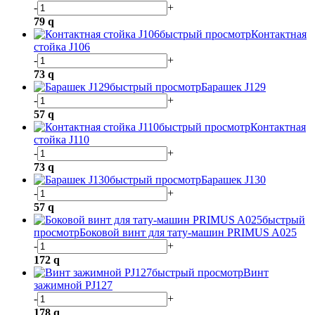
-
+
79
q
быстрый просмотр
Контактная
стойка J106
-
+
73
q
быстрый просмотр
Барашек J129
-
+
57
q
быстрый просмотр
Контактная
стойка J110
-
+
73
q
быстрый просмотр
Барашек J130
-
+
57
q
быстрый
просмотр
Боковой винт для тату-машин PRIMUS A025
-
+
172
q
быстрый просмотр
Винт
зажимной PJ127
-
+
178
q