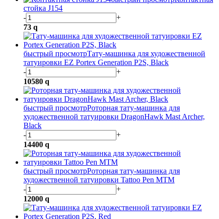
стойка J154
-
+
73
q
быстрый просмотр
Тату-машинка для художественной
татуировки EZ Portex Generation P2S, Black
-
+
10580
q
быстрый просмотр
Роторная тату-машинка для
художественной татуировки DragonHawk Mast Archer,
Black
-
+
14400
q
быстрый просмотр
Роторная тату-машинка для
художественной татуировки Tattoo Pen MTM
-
+
12000
q