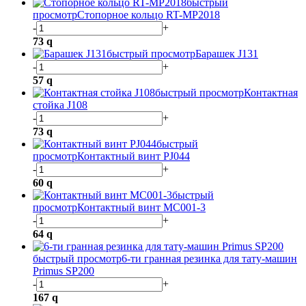
быстрый
просмотр
Стопорное кольцо RT-MP2018
-
+
73
q
быстрый просмотр
Барашек J131
-
+
57
q
быстрый просмотр
Контактная
стойка J108
-
+
73
q
быстрый
просмотр
Контактный винт PJ044
-
+
60
q
быстрый
просмотр
Контактный винт MC001-3
-
+
64
q
быстрый просмотр
6-ти гранная резинка для тату-машин
Primus SP200
-
+
167
q