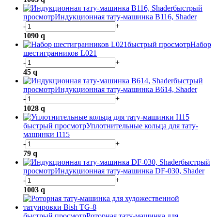
быстрый
просмотр
Индукционная тату-машинка B116, Shader
-
+
1090
q
быстрый просмотр
Набор
шестигранников L021
-
+
45
q
быстрый
просмотр
Индукционная тату-машинка B614, Shader
-
+
1028
q
быстрый просмотр
Уплотнительные кольца для тату-
машинки I115
-
+
79
q
быстрый
просмотр
Индукционная тату-машинка DF-030, Shader
-
+
1003
q
быстрый просмотр
Роторная тату-машинка для