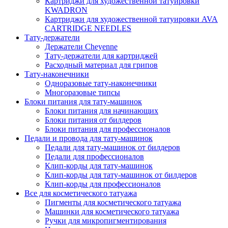
Картриджи для художественной татуировки
KWADRON
Картриджи для художественной татуировки AVA
CARTRIDGE NEEDLES
Тату-держатели
Держатели Cheyenne
Тату-держатели для картриджей
Расходный материал для грипов
Тату-наконечники
Одноразовые тату-наконечники
Многоразовые типсы
Блоки питания для тату-машинок
Блоки питания для начинающих
Блоки питания от билдеров
Блоки питания для профессионалов
Педали и провода для тату-машинок
Педали для тату-машинок от билдеров
Педали для профессионалов
Клип-корды для тату-машинок
Клип-корды для тату-машинок от билдеров
Клип-корды для профессионалов
Все для косметического татуажа
Пигменты для косметического татуажа
Машинки для косметического татуажа
Ручки для микропигментирования