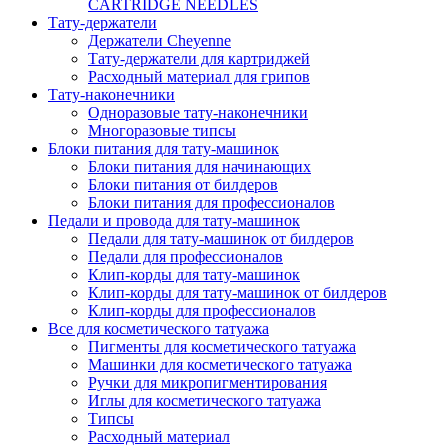
CARTRIDGE NEEDLES
Тату-держатели
Держатели Cheyenne
Тату-держатели для картриджей
Расходный материал для грипов
Тату-наконечники
Одноразовые тату-наконечники
Многоразовые типсы
Блоки питания для тату-машинок
Блоки питания для начинающих
Блоки питания от билдеров
Блоки питания для профессионалов
Педали и провода для тату-машинок
Педали для тату-машинок от билдеров
Педали для профессионалов
Клип-корды для тату-машинок
Клип-корды для тату-машинок от билдеров
Клип-корды для профессионалов
Все для косметического татуажа
Пигменты для косметического татуажа
Машинки для косметического татуажа
Ручки для микропигментирования
Иглы для косметического татуажа
Типсы
Расходный материал