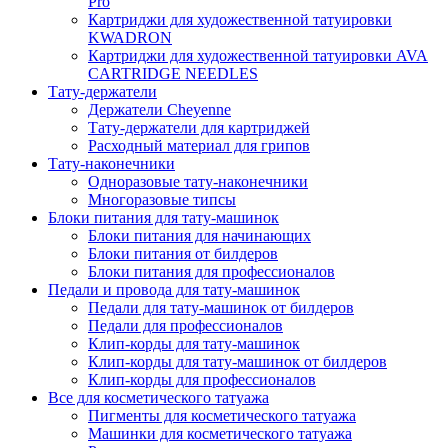
Pro
Картриджи для художественной татуировки
KWADRON
Картриджи для художественной татуировки AVA
CARTRIDGE NEEDLES
Тату-держатели
Держатели Cheyenne
Тату-держатели для картриджей
Расходный материал для грипов
Тату-наконечники
Одноразовые тату-наконечники
Многоразовые типсы
Блоки питания для тату-машинок
Блоки питания для начинающих
Блоки питания от билдеров
Блоки питания для профессионалов
Педали и провода для тату-машинок
Педали для тату-машинок от билдеров
Педали для профессионалов
Клип-корды для тату-машинок
Клип-корды для тату-машинок от билдеров
Клип-корды для профессионалов
Все для косметического татуажа
Пигменты для косметического татуажа
Машинки для косметического татуажа